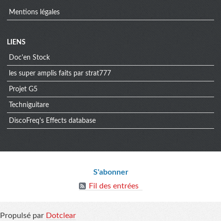
Mentions légales
Menu
LIENS
Doc'en Stock
extra
les super amplis faits par strat777
Projet G5
Techniguitare
DiscoFreq's Effects database
Informations
S'abonner
Fil des entrées
Propulsé par
Dotclear