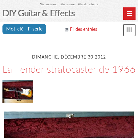
Aller au contenu
Aller au menu
Aller à la recherche
DIY Guitar & Effects
Home
Mot-clé - F-serie
Fil des entrées
Affi
Archives
le
me
DIMANCHE, DÉCEMBRE 30 2012
La Fender stratocaster de 1966