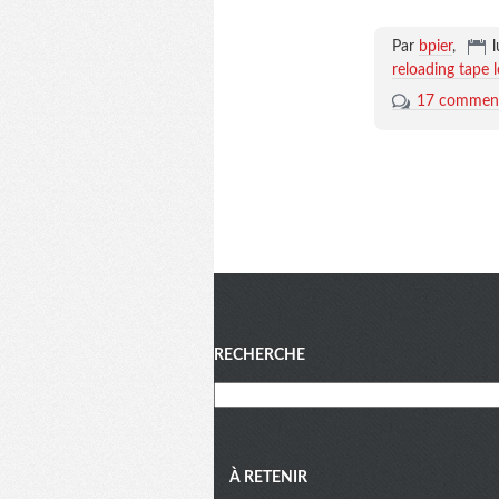
Par
bpier
,
l
reloading tape 
17 comment
Menu
RECHERCHE
À RETENIR