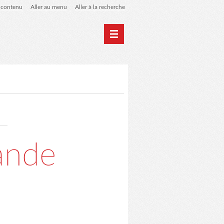
u contenu
Aller au menu
Aller à la recherche
Home
Archives
ande