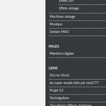
Effets DIY
Effets vintage
Machines vintage
Musique
Debian MAO
PAGES
Mentions légales
Menu
LIENS
Doc'en Stock
extra
les super amplis faits par strat777
Projet G5
Techniguitare
DiscoFreq's Effects database