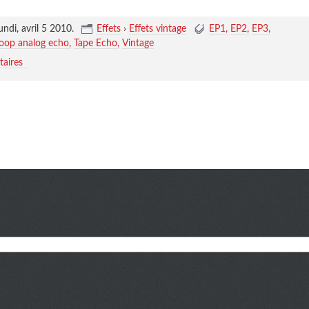
undi, avril 5 2010
.
Effets
›
Effets vintage
EP1
EP2
EP3
loop analog echo
Tape Echo
Vintage
aires