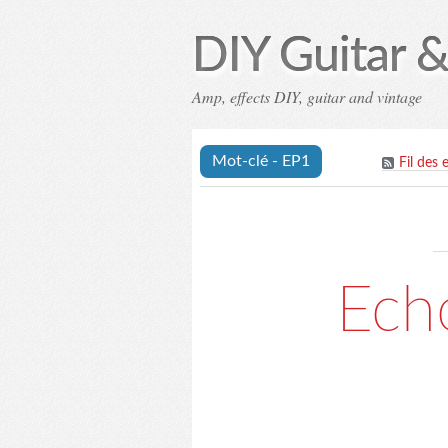
DIY Guitar &
Amp, effects DIY, guitar and vintage
Mot-clé - EP1
Fil des 
Echo