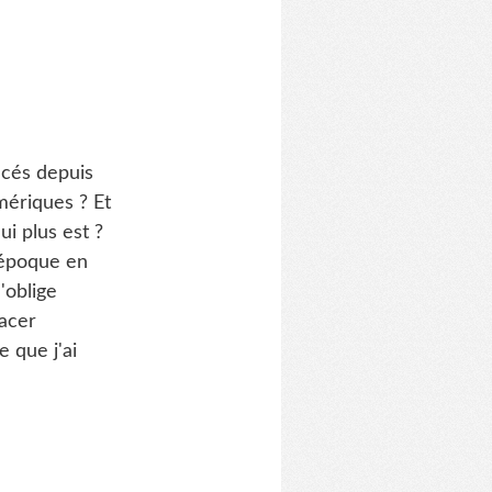
acés depuis
mériques ? Et
ui plus est ?
'époque en
'oblige
racer
 que j'ai