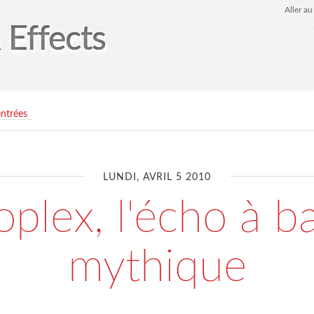
Aller a
 Effects
entrées
LUNDI, AVRIL 5 2010
plex, l'écho à b
mythique